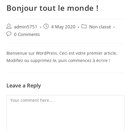
Bonjour tout le monde !
Post
Post
Post
admin5751
4 May 2020
Non classé
author:
published:
category:
Post
0 Comments
comments:
Bienvenue sur WordPress. Ceci est votre premier article.
Modifiez ou supprimez-le, puis commencez à écrire !
Leave a Reply
Comment